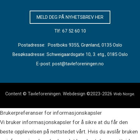
MELD DEG PÅ NYHETSBREV HER
Tlf: 67 52 60 10
Postadresse: Postboks 9355, Grønland, 0135 Oslo
Besøksadresse: Schweigaardsgate 10, 3. etg., 0185 Oslo
E-post: post@tavleforeningen.no
Content © Tavleforeningen. Webdesign ©2023-2026
.
Web Norge
Brukerpreferanser for informasjonskapsler
Vi bruker informasjonskapsler for å sikre at du får den
beste opplevelsen på nettstedet vårt. Hvis du avslår bruken