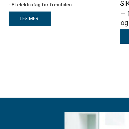
SI
- Et elektrofag for fremtiden
– 
LES MER …
og