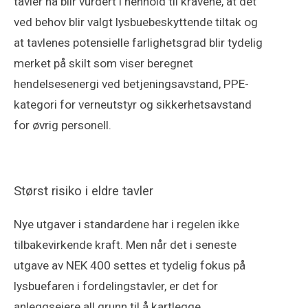
tavler nå blir vurdert i henhold til kravene, at det
ved behov blir valgt lysbuebeskyttende tiltak og
at tavlenes potensielle farlighetsgrad blir tydelig
merket på skilt som viser beregnet
hendelsesenergi ved betjeningsavstand, PPE-
kategori for verneutstyr og sikkerhetsavstand
for øvrig personell.
Størst risiko i eldre tavler
Nye utgaver i standardene har i regelen ikke
tilbakevirkende kraft. Men når det i seneste
utgave av NEK 400 settes et tydelig fokus på
lysbuefaren i fordelingstavler, er det for
anleggseiere all grunn til å kartlegge