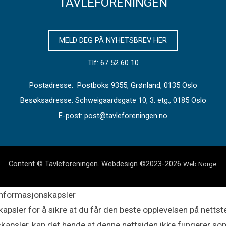
TAVLEFORENINGEN
MELD DEG PÅ NYHETSBREV HER
Tlf: 67 52 60 10
Postadresse: Postboks 9355, Grønland, 0135 Oslo
Besøksadresse: Schweigaardsgate 10, 3. etg., 0185 Oslo
E-post: post@tavleforeningen.no
Content © Tavleforeningen. Webdesign ©2023-2026
.
Web Norge
informasjonskapsler
apsler for å sikre at du får den beste opplevelsen på nettste
kapsler, kan det hende at denne nettsiden ikke fungerer so