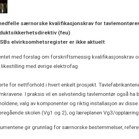
nedfelle særnorske kvalifikasjonskrav for tavlemontøre
duktsikkerhetsdirektiv (feu)
DSBs elvirksomhetsregister er ikke aktuelt
ntet med forslag om forskriftsmessig kvalifikasjonskrav og 
ikestilling med øvrige elektrofag.
erte for nettforhold i hvert enkelt prosjekt. Tavlefabrikant
ravene. I praksis vil en selvstendig tavlemontør også ha b
rholdene, valg av komponenter og riktig installasjon av disse
eregående skolen (Vg1 og 2), og læreplanen Vg3/opplæring i
rgumentene gir grunnlag for særnorske bestemmelser, referere