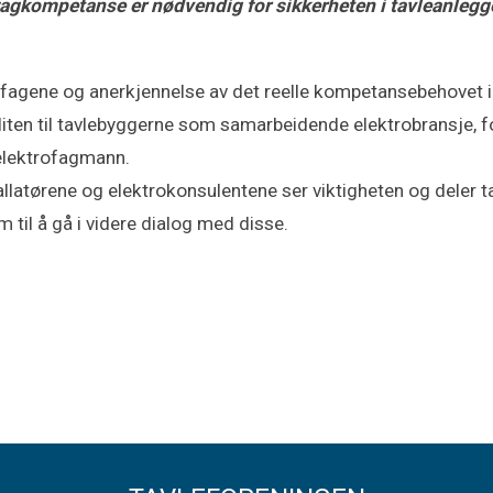
agkompetanse er nødvendig for sikkerheten i tavleanleggen
ofagene og anerkjennelse av det reelle kompetansebehovet i 
 tilliten til tavlebyggerne som samarbeidende elektrobransje,
 elektrofagmann.
tallatørene og elektrokonsulentene ser viktigheten og deler
til å gå i videre dialog med disse.