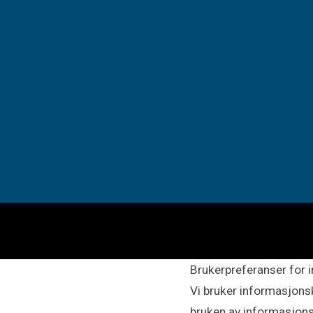
Brukerpreferanser for 
Vi bruker informasjonsk
bruken av informasjons