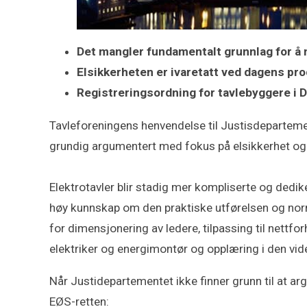
Det mangler fundamentalt grunnlag for å 
Elsikkerheten er ivaretatt ved dagens pro
Registreringsordning for tavlebyggere i 
Tavleforeningens henvendelse til Justisdeparteme
grundig argumentert med fokus på elsikkerhet og l
Elektrotavler blir stadig mer kompliserte og dedik
høy kunnskap om den praktiske utførelsen og normk
for dimensjonering av ledere, tilpassing til nettfo
elektriker og energimontør og opplæring i den vid
Når Justidepartementet ikke finner grunn til at a
EØS-retten: