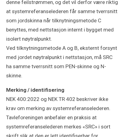
denne feilstrømmen, og det vil derfor være riktig
at systemreferanselederen får samme tverrsnitt
som jordskinna når tilknytningsmetode C
benyttes, med nettstasjon internt i bygget med
isolert nøytralpunkt.
Ved tilknytningsmetode A og B, eksternt forsynt
med jordet nøytralpunkt i nettstasjon, må SRC
ha samme tverrsnitt som PEN-skinne og N-
skinne.
Merking / identifisering
NEK 400:2022 og NEK TR 402 beskriver ikke
krav om merking av systemreferanselederen.
Tavleforeningen anbefaler en praksis at
systemreferanselederen merkes «SRC» i sort
skrift slik at den er lett identifiserbar for